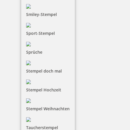
179,54 €
Smiley-Stempel
inkl. 19 % Mwst.
Jetzt gestalten
Sport-Stempel
Die Colop Expert-Datumstempel sind sehr robust
Sprüche
und halten daher selbst den härtesten Bedingungen
stand und haben so eine lange Lebensdauer. Mit
diesem Stempel kann man das Datum und einen
Stempel doch mal
Text abdrucken. Das besondere an ihm ist der
antibakterielle Griff der gleichzeitig sehr gut in der
Stempel Hochzeit
Hand liegt.
Stempel Weihnachten
Taucherstempel