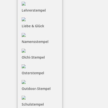
Colop Expert Line 3960 Datumstempel 106x55 mm
Lehrerstempel
Liebe & Glück
181,00 €
Namensstempel
inkl. 19 % Mwst.
Jetzt gestalten
Olchi-Stempel
Osterstempel
Outdoor-Stempel
Colop Expert Line 3960/2 zweifarbiger Datumstempel 106x55
mm
Schulstempel