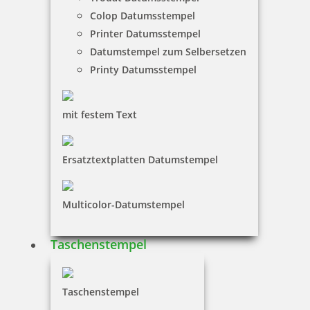
Colop Datumsstempel
Printer Datumsstempel
Datumstempel zum Selbersetzen
Printy Datumsstempel
Colop Expert Line 3360/2 zweifarbiger Datumstempel 45 x 30
mm
mit festem Text
85,24 €
Ersatztextplatten Datumstempel
inkl. 19 % Mwst.
Jetzt gestalten
Multicolor-Datumstempel
Taschenstempel
Taschenstempel
Colop Expert Line 3660 Datumsstempel 58x37 mm