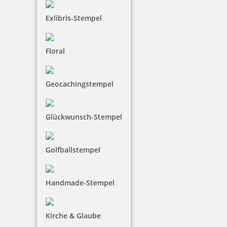
Exlibris-Stempel
Floral
Colop Expert Line 3860/2 zweifarbiger Datumstempel 68 x 49
mm
Geocachingstempel
Glückwunsch-Stempel
133,97 €
inkl. 19 % Mwst.
Golfballstempel
Jetzt gestalten
Handmade-Stempel
Kirche & Glaube