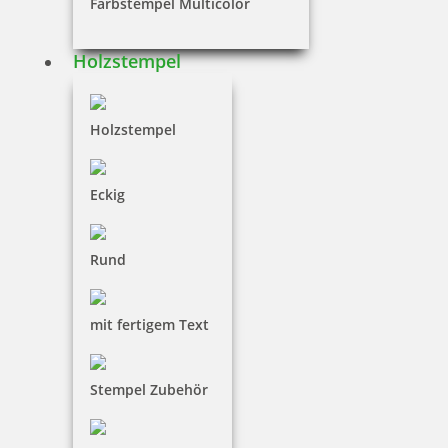
Farbstempel Multicolor
Holzstempel
68,26 €
Holzstempel
inkl. 19 % Mwst.
Jetzt gestalten
Eckig
Rund
Colop Expert Line 3160/2 zweifarbiger Datumstempel 41 x 24
mit fertigem Text
mm
Stempel Zubehör
69,34 €