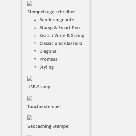
Stempelkugelschreiber
Sonderangebote
Stamp & Smart Pen
97,39 €
Switch Write & Stamp
Classic und Classic G
inkl. 19 % Mwst.
Diagonal
Jetzt gestalten
Promesa
Styling
USB-Stamp
Colop Expert Line 3660/2 zweifarbiger Datumsstempel 58 x 37
Taucherstempel
mm
Geocaching Stempel