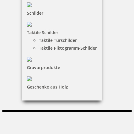
Vertrag widerrufen
Schilder
KUNDENBEREICH
Taktile Schilder
Mein Konto
Taktile Türschilder
Warenkorb
Taktile Piktogramm-Schilder
Kundenservice
Gravurprodukte
KONTAKT
büro trend Krämer & Schoen GmbH
Geschenke aus Holz
Volker Schoen
Luckower Str. 13|19406 Sternberg
03847 - 43 64 24