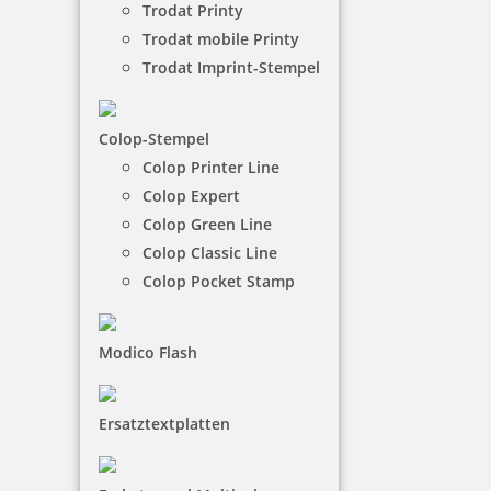
Trodat Printy
Lebensdauer.
Trodat mobile Printy
Trodat Imprint-Stempel
NACH WUNSCHSTEMPEL FILTERN
Colop-Stempel
Colop Printer Line
€-
↑
Colop Expert
€+
↓
Colop Green Line
Colop Classic Line
Colop Pocket Stamp
10 Artikel in der Kategorie
Modico Flash
Ersatztextplatten
Colop Expert Line 3160 Datumstempel 41x24 mm